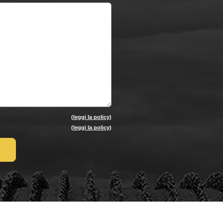
(
leggi la policy
)
(
leggi la policy
)